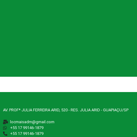
AV. PROFª JULIA FERREIRA ARID, 520 - RES. JULIA ARID - GUAPIAÇU/SP
locmaisadm@gmail.com
‪+55 17 99146‑1879‬
‪+55 17 99146‑1879‬