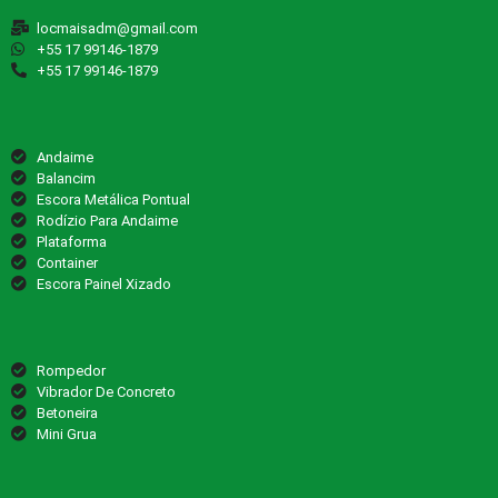
locmaisadm@gmail.com
‪+55 17 99146‑1879‬
‪+55 17 99146‑1879‬
Andaime
Balancim
Escora Metálica Pontual
Rodízio Para Andaime
Plataforma
Container
Escora Painel Xizado
Rompedor
Vibrador De Concreto
Betoneira
Mini Grua