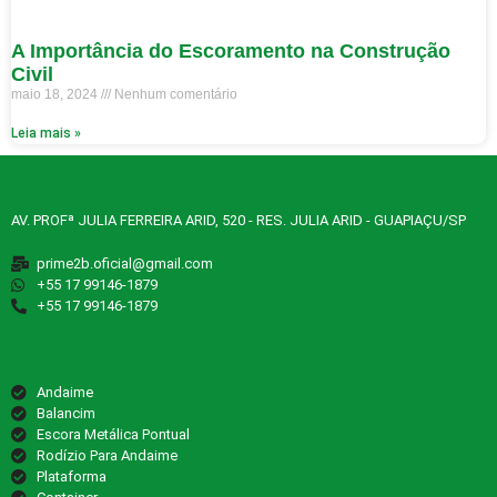
A Importância do Escoramento na Construção
Civil
maio 18, 2024
Nenhum comentário
Leia mais »
AV. PROFª JULIA FERREIRA ARID, 520 - RES. JULIA ARID - GUAPIAÇU/SP
prime2b.oficial@gmail.com
‪+55 17 99146‑1879‬
‪+55 17 99146‑1879‬
Andaime
Balancim
Escora Metálica Pontual
Rodízio Para Andaime
Plataforma