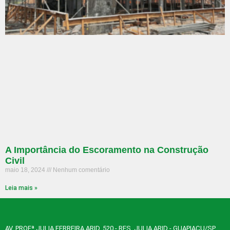
A Importância do Escoramento na Construção
Civil
maio 18, 2024
Nenhum comentário
Leia mais »
AV. PROFª JULIA FERREIRA ARID, 520 - RES. JULIA ARID - GUAPIAÇU/SP