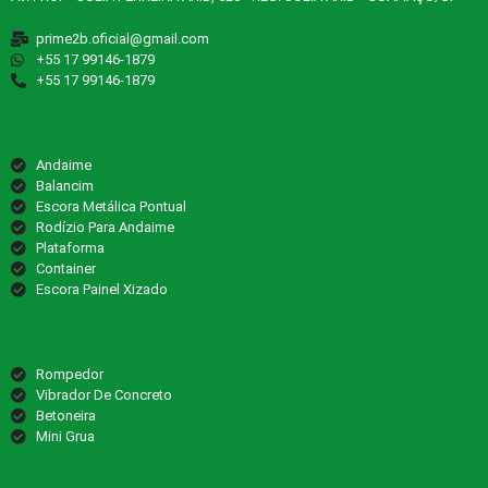
prime2b.oficial@gmail.com
‪+55 17 99146‑1879‬
‪+55 17 99146‑1879‬
Andaime
Balancim
Escora Metálica Pontual
Rodízio Para Andaime
Plataforma
Container
Escora Painel Xizado
Rompedor
Vibrador De Concreto
Betoneira
Mini Grua